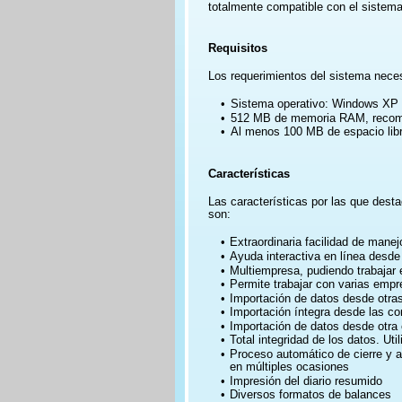
totalmente compatible con el sistem
Requisitos
Los requerimientos del sistema nece
•
Sistema operativo: Windows XP 
•
512 MB de memoria RAM, reco
•
Al menos 100 MB de espacio libr
Características 
Las características por las que desta
son:
•
Extraordinaria facilidad de mane
•
Ayuda interactiva en línea desde
•
Multiempresa, pudiendo trabajar 
•
Permite trabajar con varias emp
•
Importación de datos desde otras 
•
Importación íntegra desde las co
•
Importación de datos desde otra 
•
Total integridad de los datos. Ut
•
Proceso automático de cierre y ap
en múltiples ocasiones
•
Impresión del diario resumido
•
Diversos formatos de balances